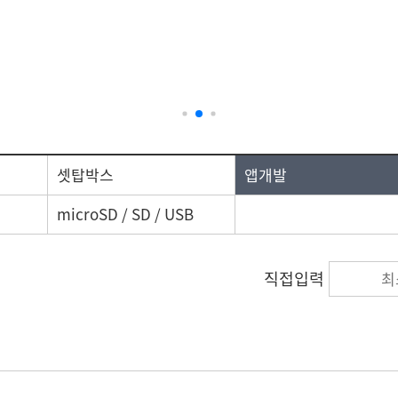
기관방
이용약관
개인정보처리
평가제 필수품
시설교구/비품
셋탑박스
앱개발
microSD / SD / USB
직접입력