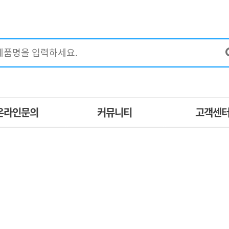
온라인문의
커뮤니티
고객센
EM제작문의
구매후기
공지사항
견적문의
이벤트
자주묻는질
특별할인제품
브랜드별 제품
제휴문의
포토갤러리
1:1고객상
지사방
사업자 등업