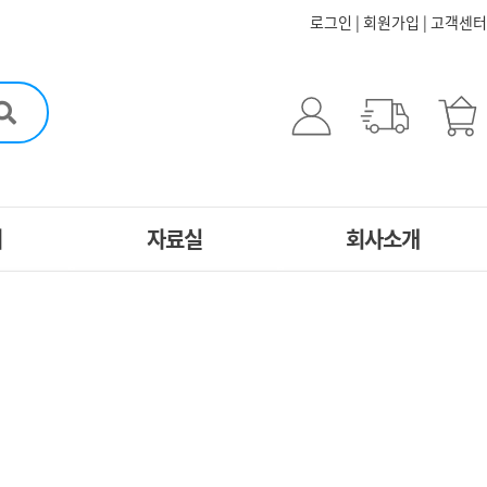
로그인
|
회원가입
|
고객센터
터
자료실
회사소개
5분스피치
CEO인사말
문
자료실
연혁
자사 프로그램
도서
담
동영상 자료실
원스톱 서비스
신청
인성 멀티 자료실
찾아오시는길