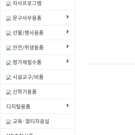
자사프로그램
문구사무용품
선물/행사용품
안전/위생용품
평가제필수품
시설교구/비품
신학기용품
디지털용품
교육·멀티자료실