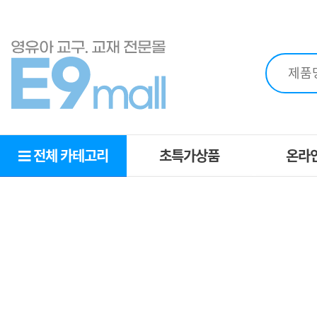
전체 카테고리
초특가상품
온라
초특가상품
OEM
MD추천상품
견적
추천교구
영역별교구
복지몰
제휴