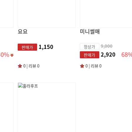
요요
미니썰매
1,150
9,000
정상가
판매가
40%
68
2,920
판매가
0 | 리뷰 0
0 | 리뷰 0