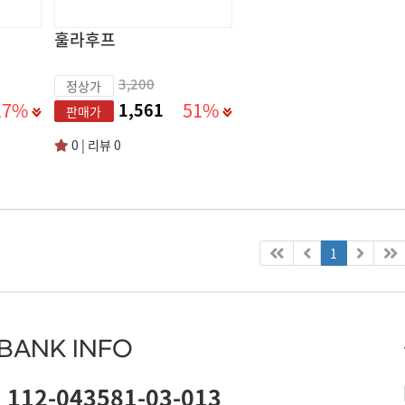
훌라후프
3,200
정상가
17%
51%
1,561
판매가
0 | 리뷰 0
1
BANK INFO
112-043581-03-013