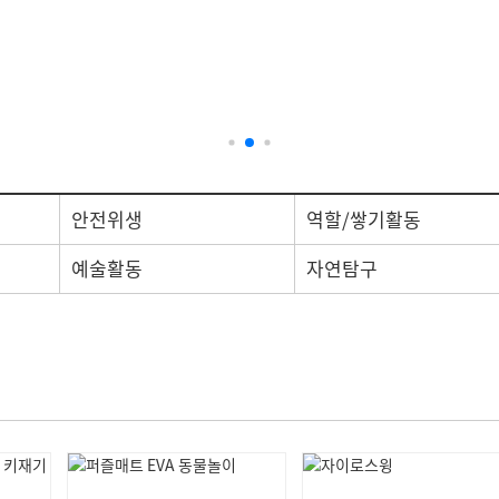
기관방
이용약관
개인정보처리
평가제 필수품
시설교구/비품
안전위생
역할/쌓기활동
예술활동
자연탐구