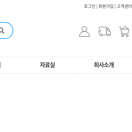
로그인
|
회원가입
|
고객센터
터
자료실
회사소개
5분스피치
CEO인사말
문
자료실
연혁
자사 프로그램
도서
담
동영상 자료실
원스톱 서비스
신청
인성 멀티 자료실
찾아오시는길