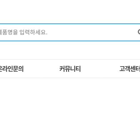
온라인문의
커뮤니티
고객센
EM제작문의
구매후기
공지사항
견적문의
이벤트
자주묻는질
특별할인제품
브랜드별 제품
제휴문의
포토갤러리
1:1고객상
지사방
사업자 등업