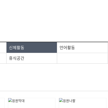
방침
신학기용품
디지털용품
신체활동
언어활동
휴식공간