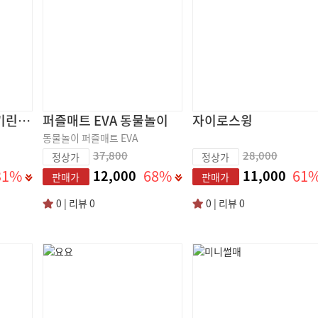
키재기 자 / 어린이 기린 키재기자
퍼즐매트 EVA 동물놀이
자이로스윙
동물놀이 퍼즐매트 EVA
37,800
28,000
정상가
정상가
31%
68%
61
12,000
11,000
판매가
판매가
0 | 리뷰 0
0 | 리뷰 0