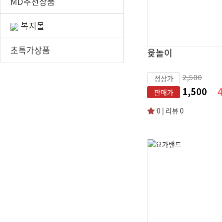
MD추천상품
복지몰
초특가상품
윷놀이
2,500
정상가
1,500
판매가
0 | 리뷰 0