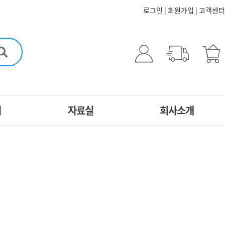
로그인
|
회원가입
|
고객센터
터
자료실
회사소개
5분스피치
CEO인사말
문
자료실
연혁
자사 프로그램
도서
담
동영상 자료실
원스톱 서비스
신청
인성 멀티 자료실
찾아오시는길