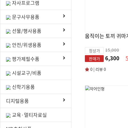
자사프로그램
문구사무용품
선물/행사용품
안전/위생용품
15,000
정상가
6,300
평가제필수품
판매가
0 | 리뷰 0
시설교구/비품
신학기용품
디지털용품
교육·멀티자료실