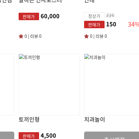
60,000
226
정상가
판매가
34
150
판매가
0 | 리뷰 0
0 | 리뷰 0
토끼인형
치과놀이
4,500
판매가