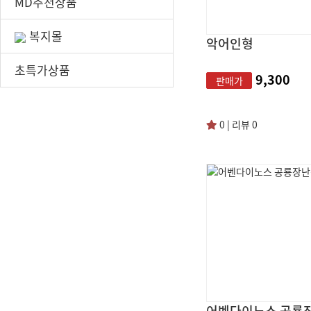
MD추천상품
복지몰
악어인형
초특가상품
9,300
판매가
0 | 리뷰 0
어벤다이노스 공룡