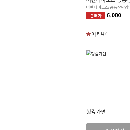
어벤다이노스 공룡장난감
6,000
판매가
0 | 리뷰 0
헝겊가면