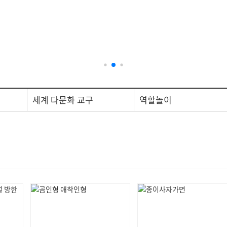
기관방
이용약관
개인정보처리
평가제 필수품
시설교구/비품
세계 다문화 교구
역할놀이