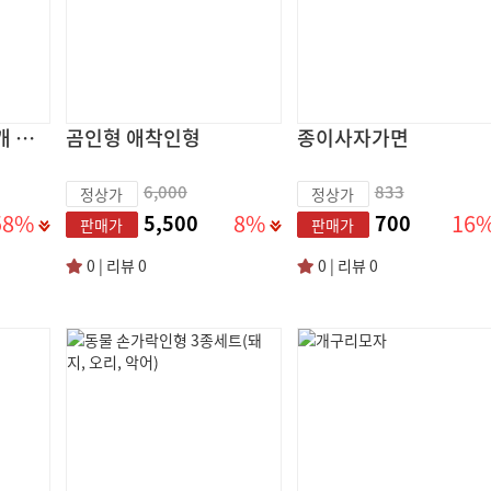
움직이는 토끼 귀마개 털 방한
곰인형 애착인형
종이사자가면
6,000
833
정상가
정상가
58%
8%
16
5,500
700
판매가
판매가
0 | 리뷰 0
0 | 리뷰 0