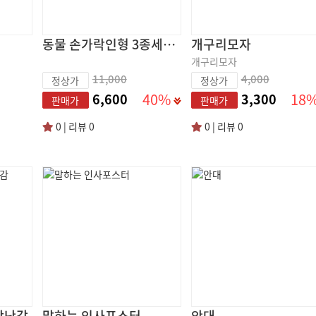
동물 손가락인형 3종세트(돼지, 오리, 악어)
개구리모자
개구리모자
11,000
4,000
정상가
정상가
40%
18
6,600
3,300
판매가
판매가
0 | 리뷰 0
0 | 리뷰 0
장난감
말하는 인사포스터
안대