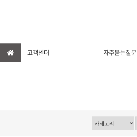
선물/행사용품
안전/위생용품
고객센터
자주묻는질문