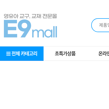
전체 카테고리
초특가상품
온라
초특가상품
OEM
MD추천상품
견적
추천교구
영역별교구
복지몰
제휴