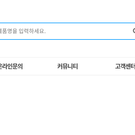
온라인문의
커뮤니티
고객센
EM제작문의
구매후기
공지사항
견적문의
이벤트
자주묻는질
특별할인제품
브랜드별 제품
제휴문의
포토갤러리
1:1고객상
지사방
사업자 등업