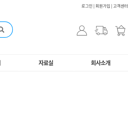
로그인
|
회원가입
|
고객센터
터
자료실
회사소개
5분스피치
CEO인사말
문
자료실
연혁
자사 프로그램
도서
담
동영상 자료실
원스톱 서비스
신청
인성 멀티 자료실
찾아오시는길