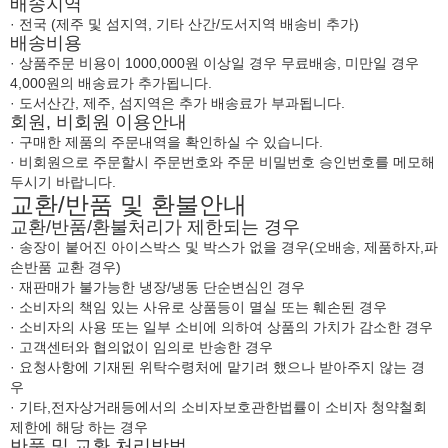
배송지역
· 전국 (제주 및 섬지역, 기타 산간/도서지역 배송비 추가)
배송비용
· 상품주문 비용이 1000,000원 이상일 경우 무료배송, 미만일 경우
4,000원의 배송료가 추가됩니다.
· 도서산간, 제주, 섬지역은 추가 배송료가 부과됩니다.
회원, 비회원 이용안내
· 구매한 제품의 주문내역을 확인하실 수 있습니다.
· 비회원으로 주문할시 주문번호와 주문 비밀번호 승인번호를 메모해
두시기 바랍니다.
교환/반품 및 환불안내
교환/반품/환불처리가 제한되는 경우
· 송장이 붙어진 아이스박스 및 박스가 없을 경우(오배송, 제품하자,파
손반품 교환 경우)
· 재판매가 불가능한 냉장/냉동 단순변심인 경우
· 소비자의 책임 있는 사유로 상품등이 멸실 또는 훼손된 경우
· 소비자의 사용 또는 일부 소비에 의하여 상품의 가치가 감소한 경우
· 고객센터와 협의없이 임의로 반송한 경우
· 요청사항에 기재된 위탁수령처에 맡기려 했으나 받아주지 않는 경
우
· 기타,전자상거래등에서의 소비자보호관한법률이 소비자 청약철회
제한에 해당 하는 경우
반품 및 교환 처리방법