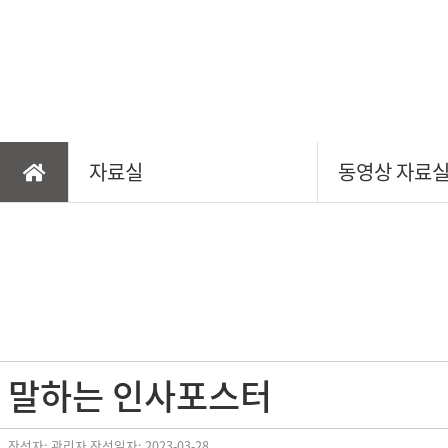
선물/행사용품
안전/위생용품
자료실
동영상 자료
말하는 인사포스터
작성자: 관리자
작성일자: 2023-03-28