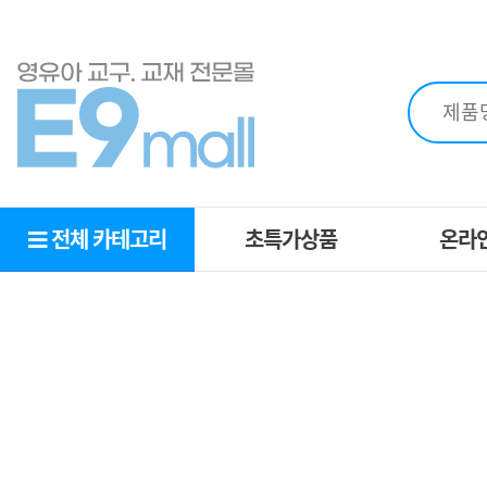
전체 카테고리
초특가상품
온라
초특가상품
OEM
MD추천상품
견적
추천교구
영역별교구
복지몰
제휴